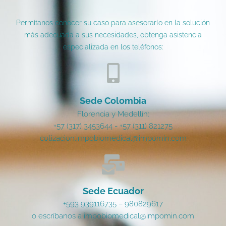
Permítanos conocer su caso para asesorarlo en la solución
más adecuada a sus necesidades, obtenga asistencia
especializada en los teléfonos:
Sede Colombia
Florencia y Medellín:
+57 (317) 3453644 - +57 (311) 821275
cotizacion.impobiomedical@impomin.com
Sede Ecuador
+593 939116735 – 980829617
o escríbanos a impobiomedical@impomin.com