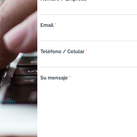
Email
*
Teléfono / Celular
*
m
Su mensaje
*
n.com