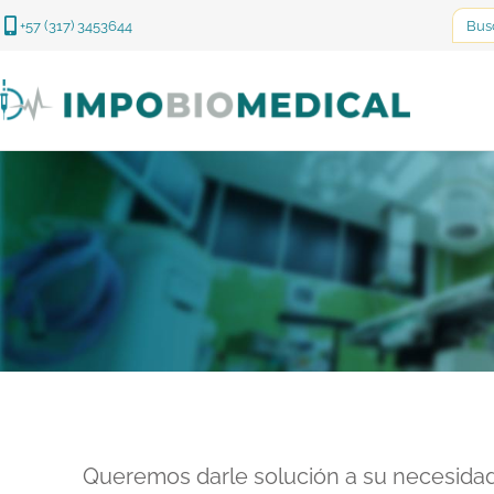
Searc
+57 (317) 3453644
for:
Queremos darle solución a su necesidad