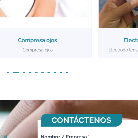
Electrodo tens beurer
Monit
ctrodo tens beurer paquete x 8 unidades
Monitor d
CONTÁCTENOS
nga
Nombre / Empresa
*