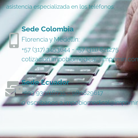
Sede Colombia
Florencia y Medellín:
+57 (317) 3453644 - +57 (311) 821275
cotizacion.impobiomedical@impomin.co
Sede Ecuador
+593 939116735 – 980829617
o escríbanos a impobiomedical@impomi