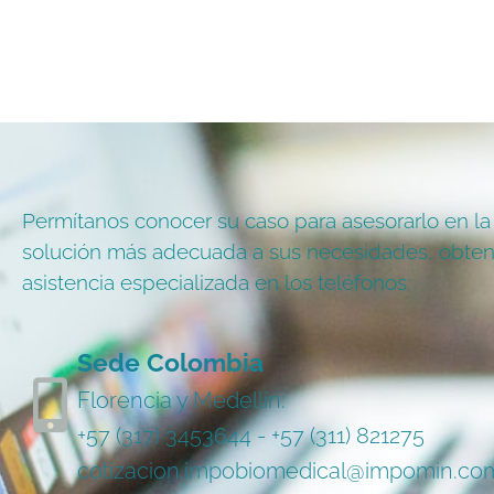
Permítanos conocer su caso para asesorarlo en la
solución más adecuada a sus necesidades, obte
asistencia especializada en los teléfonos:
Sede Colombia
Florencia y Medellín:
+57 (317) 3453644 - +57 (311) 821275
cotizacion.impobiomedical@impomin.co