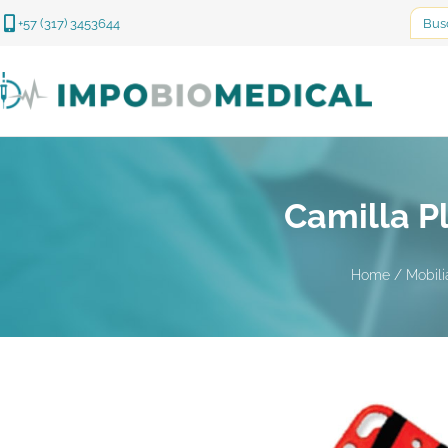
Searc
+57 (317) 3453644
for:
Camilla P
Home
/
Mobili