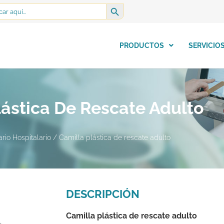
SEARCH BUTTON
h
PRODUCTOS
SERVICIO
lástica De Rescate Adulto
ario Hospitalario
/ Camilla plástica de rescate adulto
DESCRIPCIÓN
Camilla plástica de rescate adulto