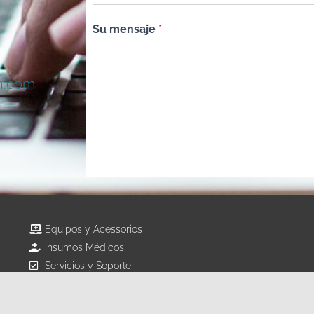
Su mensaje
*
n.com
Equipos y Acessorios
Insumos Médicos
Servicios y Soporte