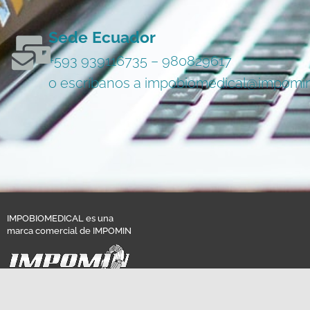
Sede Ecuador
+593 939116735 – 980829617
o escríbanos a impobiomedical@impomi
IMPOBIOMEDICAL es una
marca comercial de IMPOMIN