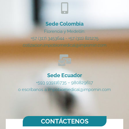
Sede Colombia
Florencia y Medellín:
+57 (317) 3453644 - +57 (311) 821275
cotizacion.impobiomedical@impomin.com
Sede Ecuador
+593 939116735 – 980829617
o escríbanos a impobiomedical@impomin.com
CONTÁCTENOS