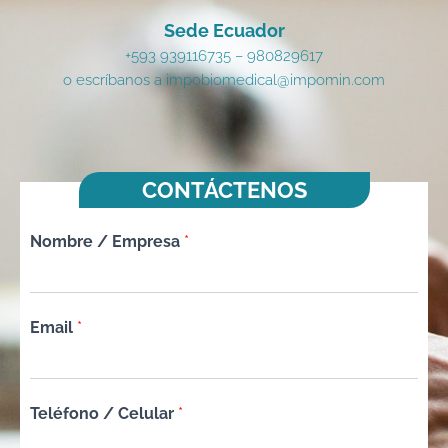
Sede Ecuador
+593 939116735 – 980829617
o escríbanos a impobiomedical@impomin.com
CONTÁCTENOS
Nombre / Empresa
*
Email
*
Teléfono / Celular
*