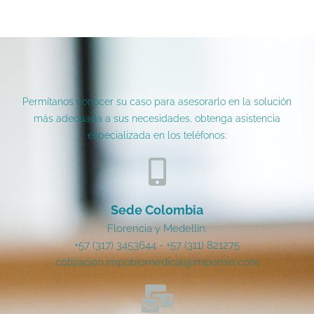
Permítanos conocer su caso para asesorarlo en la solución
más adecuada a sus necesidades, obtenga asistencia
especializada en los teléfonos:
Sede Colombia
Florencia y Medellín:
+57 (317) 3453644 - +57 (311) 821275
cotizacion.impobiomedical@impomin.com