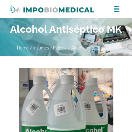
Alcohol Antiséptico MK
Home
/
Insumos Médicos
/ Alcohol antiséptico MK