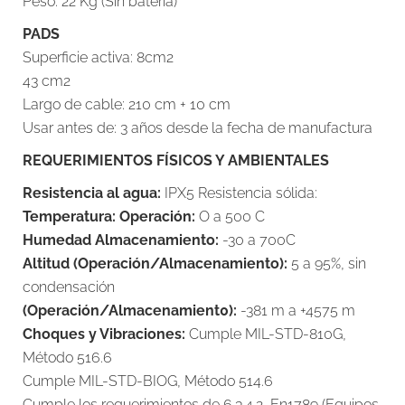
Peso: 22 Kg (Sin batería)
PADS
Superficie activa: 8cm2
43 cm2
Largo de cable: 210 cm + 10 cm
Usar antes de: 3 años desde la fecha de manufactura
REQUERIMIENTOS FÍSICOS Y AMBIENTALES
Resistencia al agua:
IPX5 Resistencia sólida:
Temperatura: Operación:
O a 500 C
Humedad Almacenamiento:
-30 a 700C
Altitud (Operación/Almacenamiento):
5 a 95%, sin
condensación
(Operación/Almacenamient0):
-381 m a +4575 m
Choques y Vibraciones:
Cumple MIL-STD-810G,
Método 516.6
Cumple MIL-STD-BIOG, Método 514.6
Cumple los requerimientos de 6.3.4.2, En1789 (Equipos