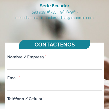
Sede Ecuador
+593 939116735 – 980829617
o escríbanos a impobiomedical@impomin.com
CONTÁCTENOS
Nombre / Empresa
*
Email
*
Teléfono / Celular
*