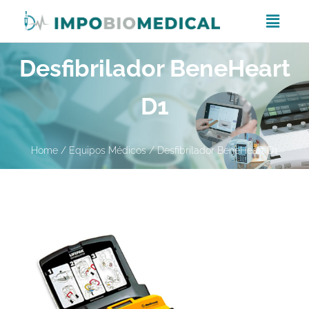
Desfibrilador BeneHeart
D1
Home
/
Equipos Médicos
/ Desfibrilador BeneHeart D1