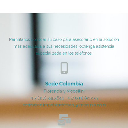
Permítanos conocer su caso para asesorarlo en la solución
más adecuada a sus necesidades, obtenga asistencia
especializada en los teléfonos:
Sede Colombia
Florencia y Medellín:
+57 (317) 3453644 - +57 (311) 821275
cotizacion.impobiomedical@impomin.com