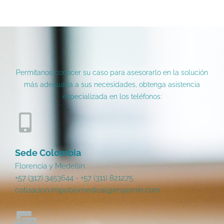
Permítanos conocer su caso para asesorarlo en la solución
más adecuada a sus necesidades, obtenga asistencia
especializada en los teléfonos:
Sede Colombia
Florencia y Medellín:
+57 (317) 3453644 - +57 (311) 821275
cotizacion.impobiomedical@impomin.com