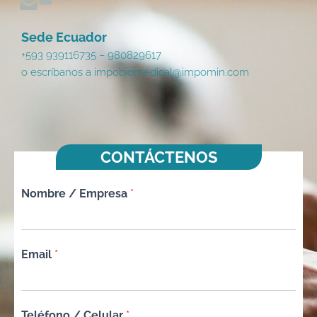
Sede Ecuador
+593 939116735 – 980829617
o escríbanos a impobiomedical@impomin.com
CONTÁCTENOS
Nombre / Empresa
*
Email
*
Teléfono / Celular
*