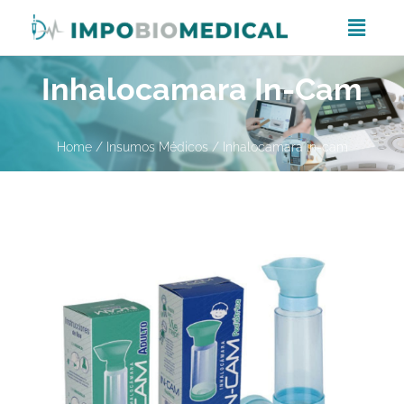
Inhalocamara In-Cam
Home
/
Insumos Médicos
/ Inhalocamara in-cam