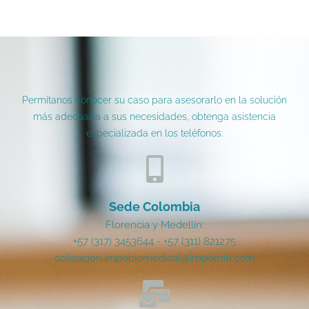
Permítanos conocer su caso para asesorarlo en la solución
más adecuada a sus necesidades, obtenga asistencia
especializada en los teléfonos:
Sede Colombia
Florencia y Medellín:
+57 (317) 3453644 - +57 (311) 821275
cotizacion.impobiomedical@impomin.com