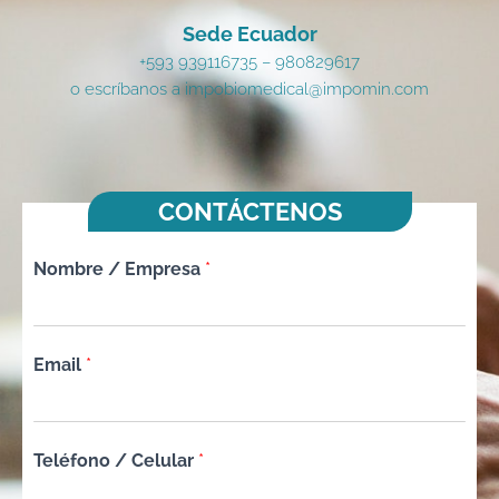
Sede Ecuador
+593 939116735 – 980829617
o escríbanos a impobiomedical@impomin.com
CONTÁCTENOS
Nombre / Empresa
*
Email
*
Teléfono / Celular
*