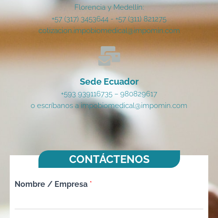
Florencia y Medellín:
+57 (317) 3453644 - +57 (311) 821275
cotizacion.impobiomedical@impomin.com
Sede Ecuador
+593 939116735 – 980829617
o escríbanos a impobiomedical@impomin.com
CONTÁCTENOS
Nombre / Empresa
*