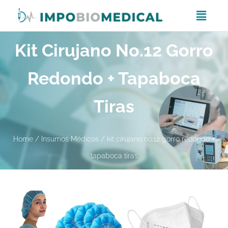
Kit Cirujano No.12 Gorro
Redondo + Tapaboca
Tiras
Home
/
Insumos Médicos
/ kit cirujano no.12 gorro redondo +
tapaboca tiras