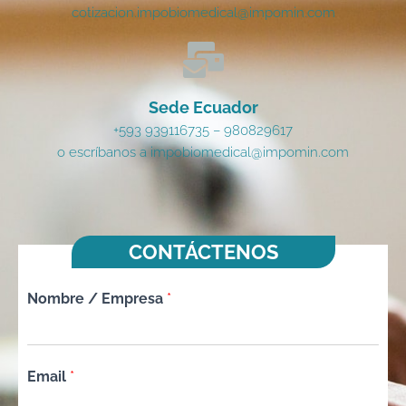
cotizacion.impobiomedical@impomin.com
Sede Ecuador
+593 939116735 – 980829617
o escríbanos a impobiomedical@impomin.com
CONTÁCTENOS
Nombre / Empresa
*
Email
*