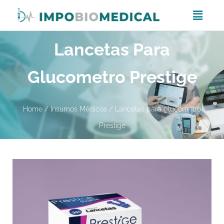
Lancetas Para
Glucometro Prestige
Home
/
Insumos Médicos
/ Lancetas para glucometro
Prestige