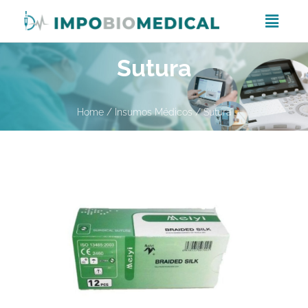
Sutura
Home
/
Insumos Médicos
/ Sutura