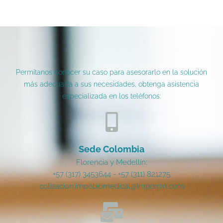
Permítanos conocer su caso para asesorarlo en la solución
más adecuada a sus necesidades, obtenga asistencia
especializada en los teléfonos:
Sede Colombia
Florencia y Medellín:
+57 (317) 3453644 - +57 (311) 821275
cotizacion.impobiomedical@impomin.com