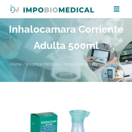
Inhalocamara Corriente
Adulta 500ml
Home
/
Insumos Médicos
/ Inhalocamara corriente adulta
500ml