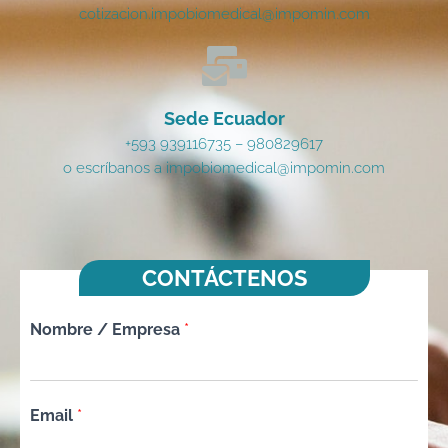
cotizacion.impobiomedical@impomin.com
Sede Ecuador
+593 939116735 – 980829617
o escríbanos a impobiomedical@impomin.com
CONTÁCTENOS
Nombre / Empresa
*
Email
*