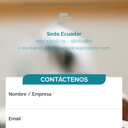
cotizacion.impobiomedical@impomin.com
Sede Ecuador
+593 939116735 – 980829617
o escríbanos a impobiomedical@impomin.com
CONTÁCTENOS
Nombre / Empresa
*
Email
*