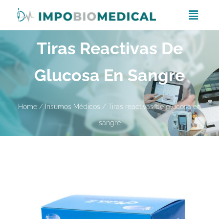
Tiras Reactivas De
Glucosa En Sangre
Home
/
Insumos Médicos
/ Tiras reactivas de glucosa en
sangre