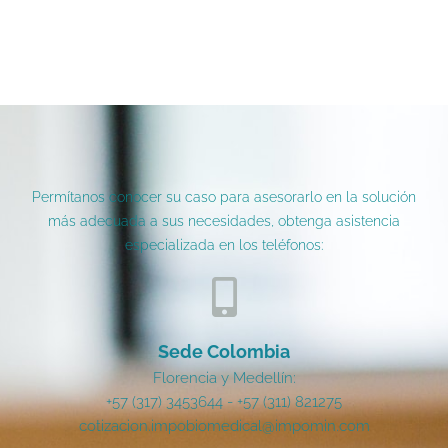
Permítanos conocer su caso para asesorarlo en la solución
más adecuada a sus necesidades, obtenga asistencia
especializada en los teléfonos:
Sede Colombia
Florencia y Medellín:
+57 (317) 3453644 - +57 (311) 821275
cotizacion.impobiomedical@impomin.com