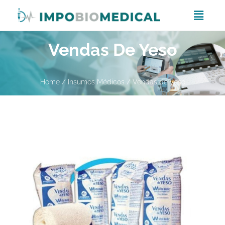
Vendas De Yeso
Home
/
Insumos Médicos
/ Vendas de yeso