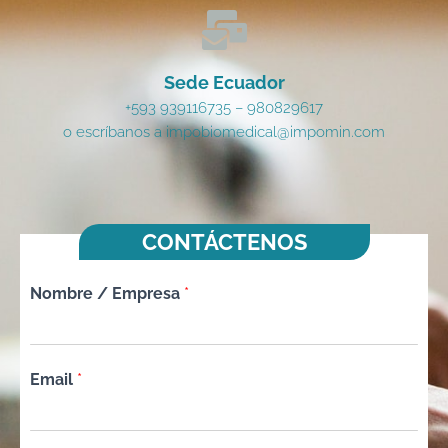
Sede Ecuador
+593 939116735 – 980829617
o escríbanos a impobiomedical@impomin.com
CONTÁCTENOS
Nombre / Empresa
*
Email
*