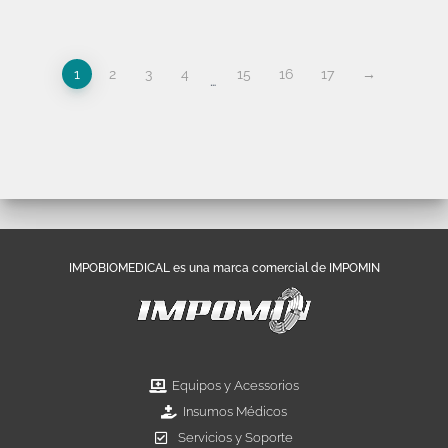
1
2
3
4
15
16
17
→
…
IMPOBIOMEDICAL es una marca comercial de IMPOMIN
Equipos y Acessorios
Insumos Médicos
Servicios y Soporte