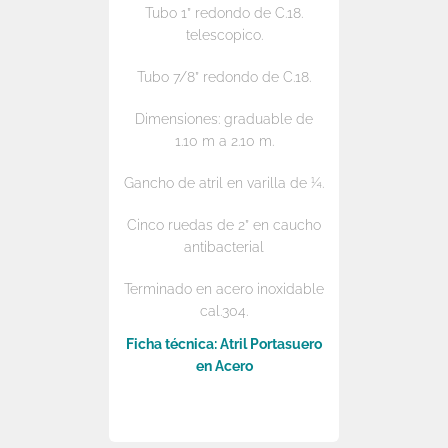
Tubo 1” redondo de C.18.
telescopico.
Tubo 7/8” redondo de C.18.
Dimensiones: graduable de
1.10 m a 2.10 m.
Gancho de atril en varilla de ¼.
Cinco ruedas de 2” en caucho
antibacterial
Terminado en acero inoxidable
cal.304.
Ficha técnica: Atril Portasuero
en Acero